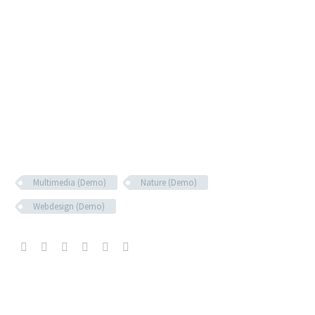
Senior Sales Manager
+1 (987) 1625346
Multimedia (Demo)
Nature (Demo)
Webdesign (Demo)