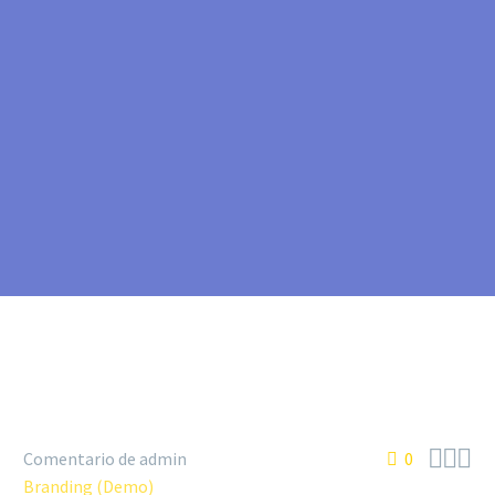



Comentario de admin
0
Branding (Demo)